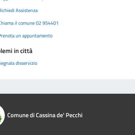
Richiedi Assistenza
Chiama il comune 02 954401
Prenota un appuntamento
lemi in città
Segnala disservizio
Comune di Cassina de' Pecchi