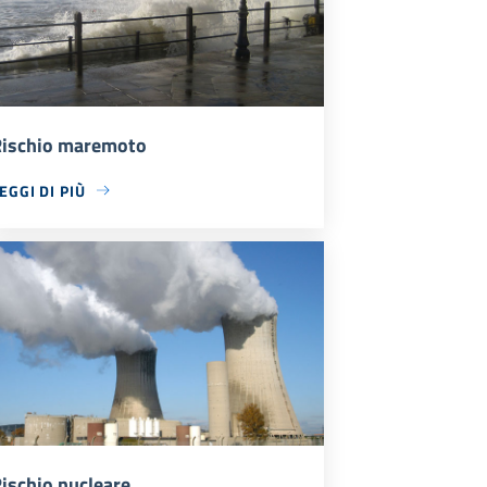
ischio maremoto
EGGI DI PIÙ
ischio nucleare