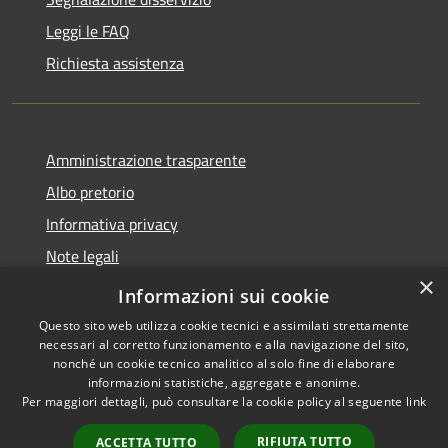
Leggi le FAQ
Richiesta assistenza
Amministrazione trasparente
Albo pretorio
Informativa privacy
Note legali
×
Dichiarazione di accessibilità
Informazioni sui cookie
Questo sito web utilizza cookie tecnici e assimilati strettamente
necessari al corretto funzionamento e alla navigazione del sito,
nonché un cookie tecnico analitico al solo fine di elaborare
informazioni statistiche, aggregate e anonime.
RSS
Copyright © 2026 • Comune di
Per maggiori dettagli, può consultare la cookie policy al seguente
link
Accessibilità
Cassina de' Pecchi • Powered
Privacy
Municipium
Accesso
by
•
RIFIUTA TUTTO
ACCETTA TUTTO