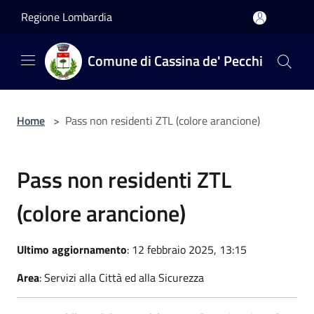
Salta al contenuto principale
Regione Lombardia
Comune di Cassina de' Pecchi
Home
>
Pass non residenti ZTL (colore arancione)
Pass non residenti ZTL
(colore arancione)
Ultimo aggiornamento
: 12 febbraio 2025, 13:15
Area
: Servizi alla Città ed alla Sicurezza