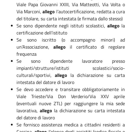
Viale Papa Giovanni XXIII, Via Matteotti, Via Volta o
Via Marconi,
allego
l’autocertificazione, redatta a cura
del titolare, su carta intestata (e firmata dallo stesso)
Se sono dipendente negli istituti scolastici,
allego
la
certificazione dell’istituto
Se sono iscritto (o accompagno minori) ad
un’Associazione,
allego
il certificato di regolare
frequenza
Se sono dipendente lavoratore presso
impianti/strutture/istituti scolastici/socio-
culturali/sportivi,
allego
la dichiarazione su carta
intestata del datore di lavoro
Se devo accedere e transitare obbligatoriamente in
Viale Trieste/Via Don Verderio/Via XXV aprile
(eventuali nuove ZTL) per raggiungere la mia sede
lavorativa,
allego
la dichiarazione su carta intestata
del datore di lavoro
Se fornisco assistenza medica a cittadini residenti a
Cassina,
allego
l’elenco degli assistiti (codice fiscale e