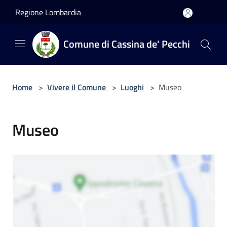
Salta al contenuto principale
Regione Lombardia
Comune di Cassina de' Pecchi
Home
>
Vivere il Comune
>
Luoghi
>
Museo
Museo