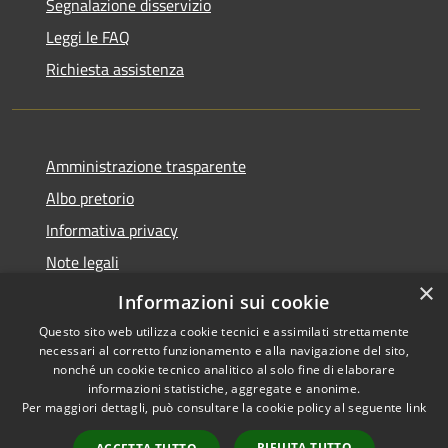
Segnalazione disservizio
Leggi le FAQ
Richiesta assistenza
Amministrazione trasparente
Albo pretorio
Informativa privacy
Note legali
×
Dichiarazione di accessibilità
Informazioni sui cookie
Questo sito web utilizza cookie tecnici e assimilati strettamente
necessari al corretto funzionamento e alla navigazione del sito,
nonché un cookie tecnico analitico al solo fine di elaborare
informazioni statistiche, aggregate e anonime.
RSS
Copyright © 2026 • Comune di
Per maggiori dettagli, può consultare la cookie policy al seguente
link
Accessibilità
Cassina de' Pecchi • Powered
Privacy
Municipium
Accesso
by
•
RIFIUTA TUTTO