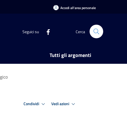
Accedi all'area personale
Seguici su
Cerca
Tutti gli argomenti
ogico
Condividi
Vedi azioni