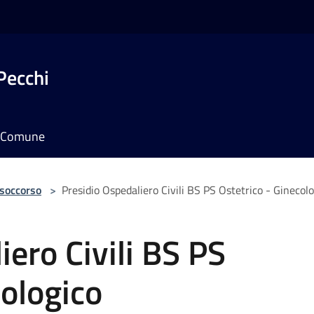
Pecchi
il Comune
 soccorso
>
Presidio Ospedaliero Civili BS PS Ostetrico - Ginecol
iero Civili BS PS
cologico