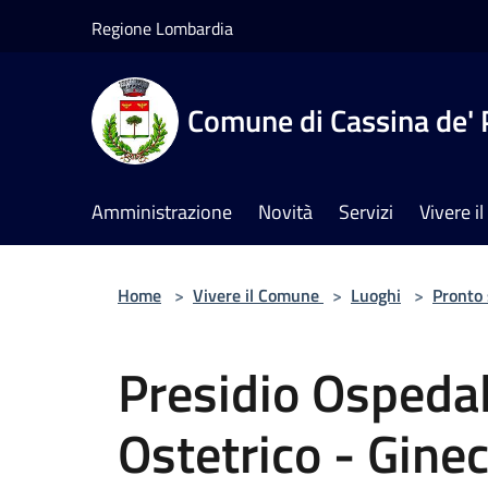
Salta al contenuto principale
Regione Lombardia
Comune di Cassina de' 
Amministrazione
Novità
Servizi
Vivere 
Home
>
Vivere il Comune
>
Luoghi
>
Pronto
Presidio Ospedal
Ostetrico - Gine