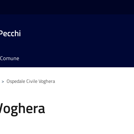
Pecchi
il Comune
>
Ospedale Civile Voghera
 Voghera