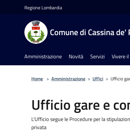
Salta al contenuto principale
Regione Lombardia
Comune di Cassina de' 
Amministrazione
Novità
Servizi
Vivere 
Home
>
Amministrazione
>
Uffici
>
Ufficio ga
Ufficio gare e co
L'Ufficio segue le Procedure per la stipulazion
privata