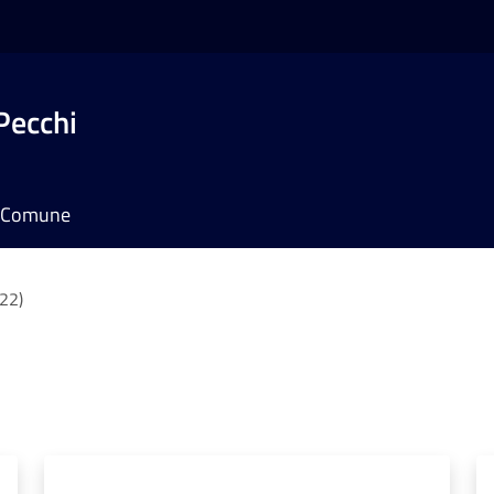
Pecchi
il Comune
(22)