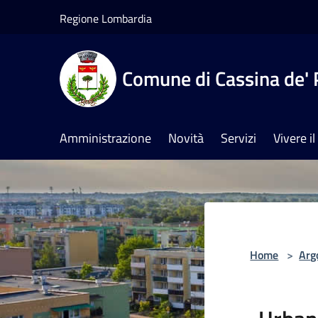
Salta al contenuto principale
Regione Lombardia
Comune di Cassina de' 
Amministrazione
Novità
Servizi
Vivere 
Home
>
Arg