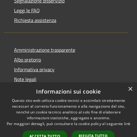
Segnalazione disservizio
Leggi le FAQ
Richiesta assistenza
Amministrazione trasparente
Albo pretorio
Informativa privacy
Note legali
×
Dichiarazione di accessibilità
Informazioni sui cookie
Questo sito web utilizza cookie tecnici e assimilati strettamente
necessari al corretto funzionamento e alla navigazione del sito,
nonché un cookie tecnico analitico al solo fine di elaborare
informazioni statistiche, aggregate e anonime.
RSS
Copyright © 2026 • Comune di
Per maggiori dettagli, può consultare la cookie policy al seguente
link
Accessibilità
Cassina de' Pecchi • Powered
Privacy
Municipium
Accesso
by
•
RIFIUTA TUTTO
ACCETTA TUTTO