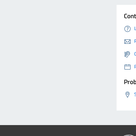
Cont
Prob