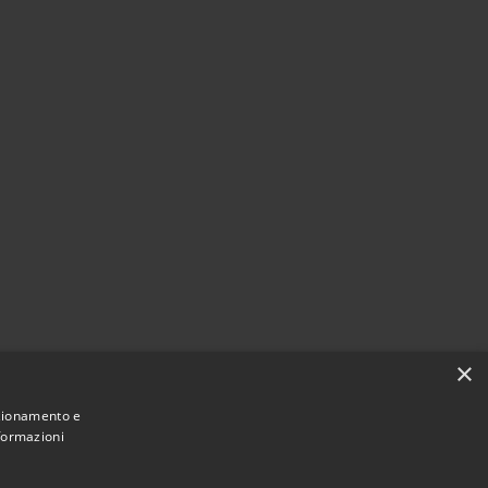
×
nzionamento e
nformazioni