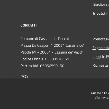
Giustizia 
Tributi,fi
CONTATTI
Comune di Cassina de' Pecchi
Prenotaz
Piazza De Gasperi 1 20051 Cassina de'
Segnalazi
Pecchi MI - 20051 - Cassina de' Pecchi
Leggi le 
Codice Fiscale: 83500570151
Richiesta
Partita IVA: 05056590150
PEC:
protocollo@pec.comune.cassinadepecchi.mi.it
Centralino Unico: 02 954401
Questo sito 
alla navig