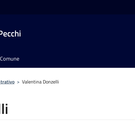
Pecchi
il Comune
trativo
>
Valentina Donzelli
li