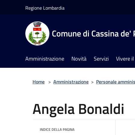
Salta al contenuto principale
Regione Lombardia
Comune di Cassina de' 
Amministrazione
Novità
Servizi
Vivere 
Home
>
Amministrazione
>
Personale amminis
Angela Bonaldi
INDICE DELLA PAGINA