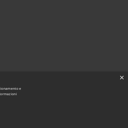
×
nzionamento e
nformazioni
Municipium
Accesso
i Cassina de' Pecchi • Powered by
•
redazione