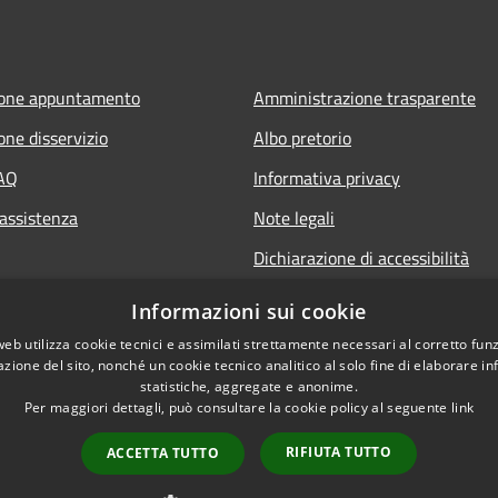
ione appuntamento
Amministrazione trasparente
one disservizio
Albo pretorio
FAQ
Informativa privacy
 assistenza
Note legali
Dichiarazione di accessibilità
Informazioni sui cookie
web utilizza cookie tecnici e assimilati strettamente necessari al corretto fu
azione del sito, nonché un cookie tecnico analitico al solo fine di elaborare i
statistiche, aggregate e anonime.
Per maggiori dettagli, può consultare la cookie policy al seguente
link
RIFIUTA TUTTO
ACCETTA TUTTO
l sito
Copyright © 2026 • Comune d