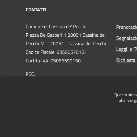
CONTATTI
Comune di Cassina de' Pecchi
Prenotaz
Piazza De Gasperi 1 20051 Cassina de'
Segnalazi
Pecchi MI - 20051 - Cassina de' Pecchi
Leggi le 
Codice Fiscale: 83500570151
Richiesta
Partita IVA: 05056590150
PEC:
protocollo@pec.comune.cassinadepecchi.mi.it
Centralino Unico: 02 954401
Questo sito 
alla navig
RSS
Accessibilità
Privacy
Cookie
Mappa de