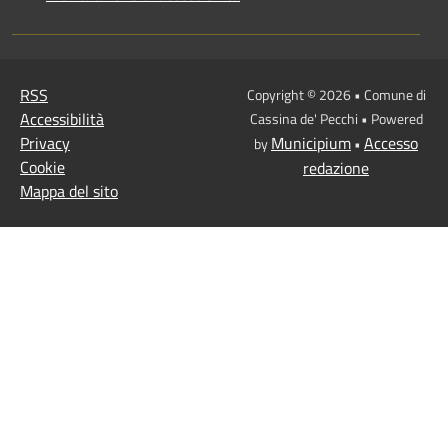
RSS
Copyright © 2026 • Comune di
Accessibilità
Cassina de' Pecchi • Powered
Privacy
Municipium
Accesso
by
•
Cookie
redazione
Mappa del sito