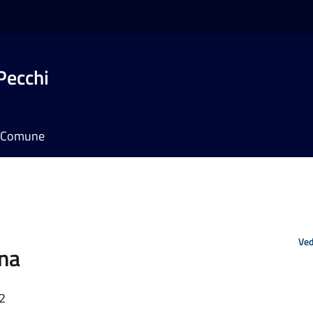
Pecchi
il Comune
Ved
ona
12