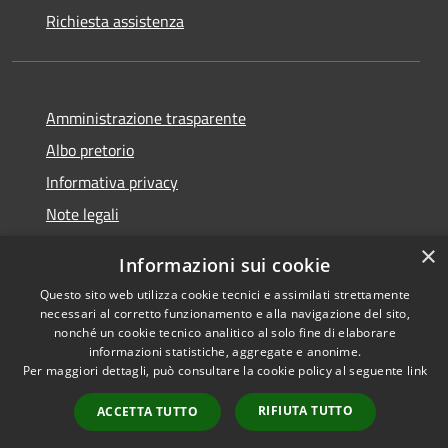
Richiesta assistenza
Amministrazione trasparente
Albo pretorio
Informativa privacy
Note legali
Dichiarazione di accessibilità
×
Informazioni sui cookie
Questo sito web utilizza cookie tecnici e assimilati strettamente
necessari al corretto funzionamento e alla navigazione del sito,
nonché un cookie tecnico analitico al solo fine di elaborare
RSS
Copyright © 2026 • Comune di
informazioni statistiche, aggregate e anonime.
Accessibilità
Cassina de' Pecchi • Powered
Per maggiori dettagli, può consultare la cookie policy al seguente
link
Privacy
Municipium
Accesso
by
•
RIFIUTA TUTTO
ACCETTA TUTTO
Cookie
redazione
Mappa del sito