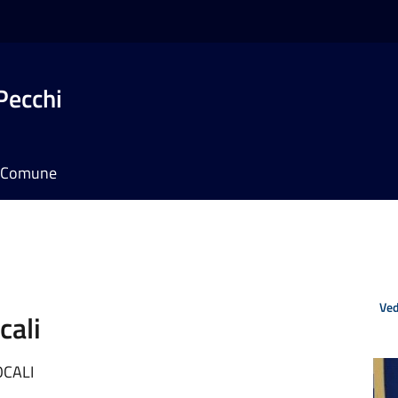
Pecchi
il Comune
Ved
cali
OCALI