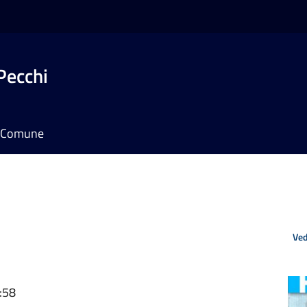
Pecchi
il Comune
Ved
:58