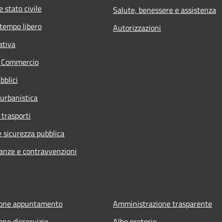
 stato civile
Salute, benessere e assistenza
 tempo libero
Autorizzazioni
ativa
e Commercio
bblici
 urbanistica
 trasporti
e sicurezza pubblica
nanze e contravvenzioni
ione appuntamento
Amministrazione trasparente
one disservizio
Albo pretorio