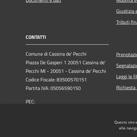
Documenti e dati
Mobilità e
Giustizia 
Tributi,fi
CONTATTI
Comune di Cassina de' Pecchi
Prenotaz
Piazza De Gasperi 1 20051 Cassina de'
Segnalazi
Pecchi MI - 20051 - Cassina de' Pecchi
Leggi le 
Codice Fiscale: 83500570151
Richiesta
Partita IVA: 05056590150
PEC:
protocollo@pec.comune.cassinadepecchi.mi.it
Centralino Unico: 02 954401
Questo sito 
alla navig