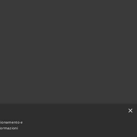
×
nzionamento e
nformazioni