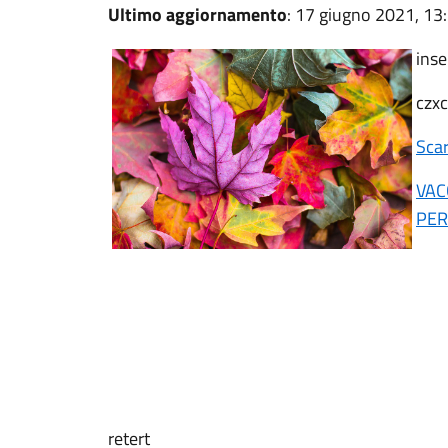
Ultimo aggiornamento
: 17 giugno 2021, 13
inse
czxc
Scar
VAC
PER
retert