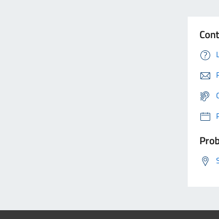
Cont
Prob