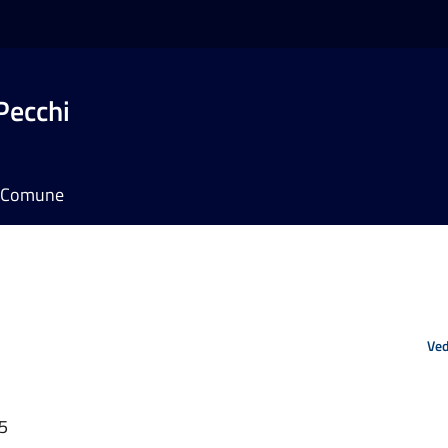
Pecchi
il Comune
Ved
35