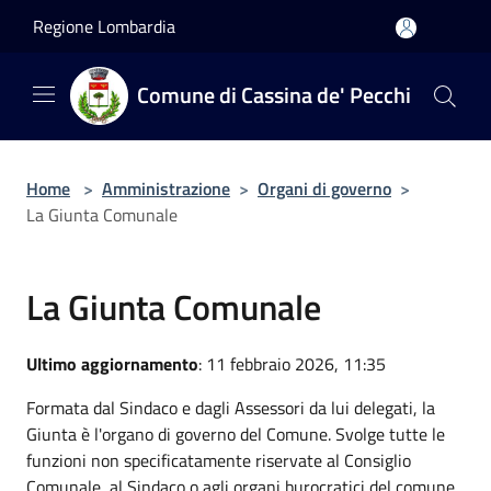
Salta al contenuto principale
Regione Lombardia
Comune di Cassina de' Pecchi
Home
>
Amministrazione
>
Organi di governo
>
La Giunta Comunale
La Giunta Comunale
Ultimo aggiornamento
: 11 febbraio 2026, 11:35
Formata dal Sindaco e dagli Assessori da lui delegati, la
Giunta è l'organo di governo del Comune. Svolge tutte le
funzioni non specificatamente riservate al Consiglio
Comunale, al Sindaco o agli organi burocratici del comune,