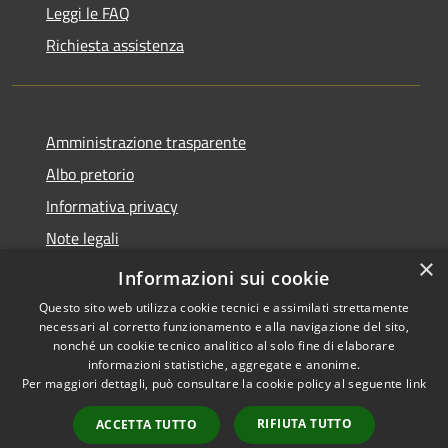
Leggi le FAQ
Richiesta assistenza
Amministrazione trasparente
Albo pretorio
Informativa privacy
Note legali
×
Dichiarazione di accessibilità
Informazioni sui cookie
Questo sito web utilizza cookie tecnici e assimilati strettamente
necessari al corretto funzionamento e alla navigazione del sito,
nonché un cookie tecnico analitico al solo fine di elaborare
informazioni statistiche, aggregate e anonime.
RSS
Copyright © 2026 • Comune di
Per maggiori dettagli, può consultare la cookie policy al seguente
link
Accessibilità
Cassina de' Pecchi • Powered
Privacy
Municipium
Accesso
by
•
RIFIUTA TUTTO
ACCETTA TUTTO
Cookie
redazione