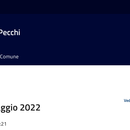
Pecchi
il Comune
Ved
aggio 2022
:21