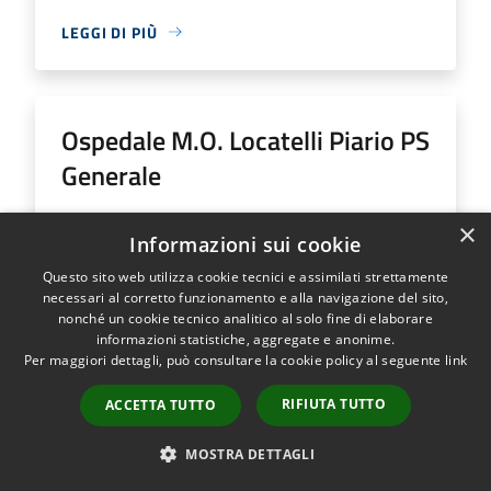
LEGGI DI PIÙ
Ospedale M.O. Locatelli Piario PS
Generale
Indirizzo
Via Groppino, 22
×
Informazioni sui cookie
Ospedale M.O. Locatelli Piario PS Generale...
Questo sito web utilizza cookie tecnici e assimilati strettamente
necessari al corretto funzionamento e alla navigazione del sito,
nonché un cookie tecnico analitico al solo fine di elaborare
informazioni statistiche, aggregate e anonime.
Per maggiori dettagli, può consultare la cookie policy al seguente
link
LEGGI DI PIÙ
RIFIUTA TUTTO
ACCETTA TUTTO
MOSTRA DETTAGLI
Ospedale SS Trinità Romano L.