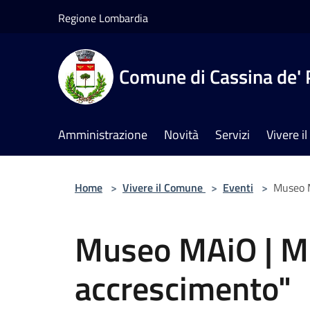
Salta al contenuto principale
Regione Lombardia
Comune di Cassina de' 
Amministrazione
Novità
Servizi
Vivere 
Home
>
Vivere il Comune
>
Eventi
>
Museo M
Museo MAiO | Mo
accrescimento"