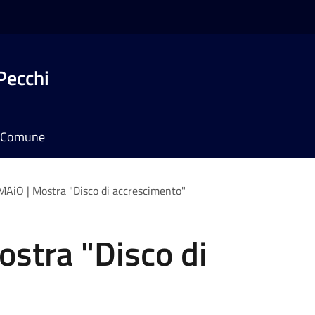
Pecchi
il Comune
AiO | Mostra "Disco di accrescimento"
stra "Disco di